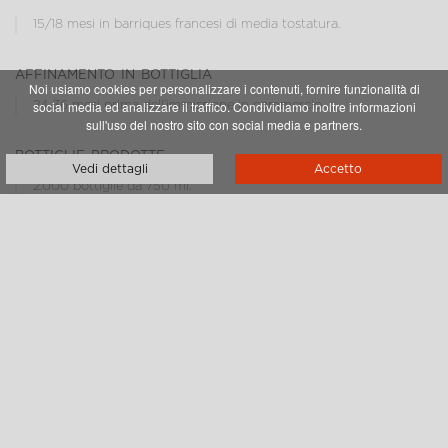
15/18 mesi in barriques francesi di media tostatura.
affinamento in bottiglia
Noi usiamo cookies per personalizzare i contenuti, fornire funzionalità di
social media ed analizzare il traffico. Condividiamo inoltre informazioni
24-36 mesi prima dell’immissione in commercio.
sull'uso del nostro sito con social media e partners.
bottiglie prodotte
Vedi dettagli
Accetto
2.000 bottiglie da 750 ml.
tenore alcolico
14,5%
PDF STAMPABILE