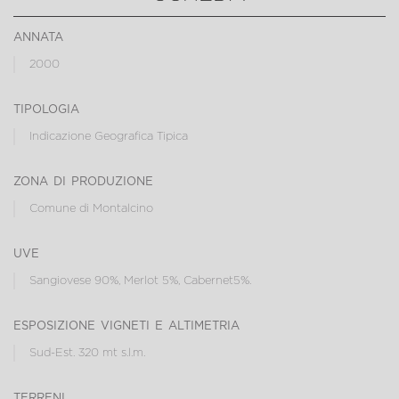
annata
2000
tipologia
Indicazione Geografica Tipica
zona di produzione
Comune di Montalcino
uve
Sangiovese 90%, Merlot 5%, Cabernet5%.
esposizione vigneti e altimetria
Sud-Est. 320 mt s.l.m.
terreni