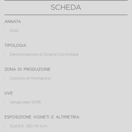
SCHEDA
annata
2022
tipologia
Denominazione di Origine Controllata
zona di produzione
Comune di Montalcino
uve
Sangiovese 100%
esposizione vigneti e altimetria
Sud-Est. 320 mt s.l.m.