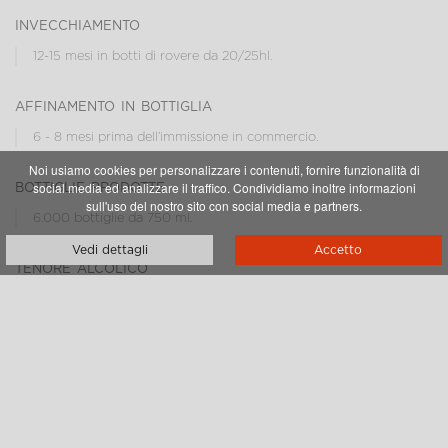
invecchiamento
12-15 mesi in botti di rovere da 20/25hl.
affinamento in bottiglia
6 - 8 mesi prima dell’immissione in commercio.
Noi usiamo cookies per personalizzare i contenuti, fornire funzionalità di
bottiglie prodotte
social media ed analizzare il traffico. Condividiamo inoltre informazioni
sull'uso del nostro sito con social media e partners.
6.000 bottiglie da 750 ml.
Vedi dettagli
Accetto
tenore alcolico
14,5%
altri formati
0,375 - 1,5 lt