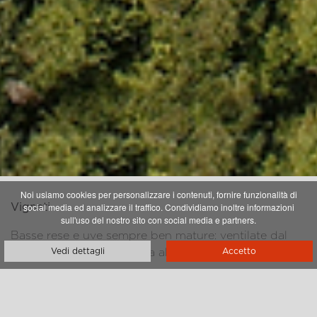
Noi usiamo cookies per personalizzare i contenuti, fornire funzionalità di
social media ed analizzare il traffico. Condividiamo inoltre informazioni
Vigneti
sull'uso del nostro sito con social media e partners.
Basse rese e uve sempre ben mature: ventilate dal
bosco, soleggiate dall’alba al tramonto.
Vedi dettagli
Accetto
Tenuta Palazzo abbraccia 4,2 ettari di vigneti, 2 ettari
di oliveti e 4,5 ettari di bosco; che sono il polmone