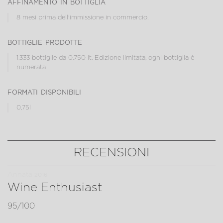
affinamento in bottiglia
8 mesi prima dell'immissione in commercio.
bottiglie prodotte
1.333 bottiglie da 0,750 lt. Edizione limitata, ogni bottiglia è
numerata
formati disponibili
0,75l
RECENSIONI
Annata
2016
Wine Enthusiast
95/100