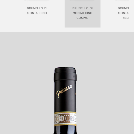
brunello di
brunello di
brunello
montalcino
montalcino
montalci
cosimo
riserv