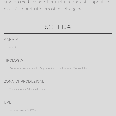
vino da meditazione. Per piatti importanti, saporiti, di
qualità, soprattutto arrosti e selvaggina.
SCHEDA
annata
2016
tipologia
Denominazione di Origine Controllata e Garantita
zona di produzione
Comune di Montalcino
uve
Sangiovese 100%