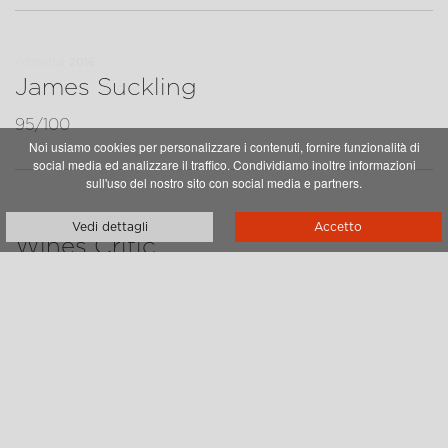
Annata
2016
James Suckling
95/100
Noi usiamo cookies per personalizzare i contenuti, fornire funzionalità di
social media ed analizzare il traffico. Condividiamo inoltre informazioni
sull'uso del nostro sito con social media e partners.
Annata
2016
Vedi dettagli
Accetto
Wines Critic
92/100
Annata
2016
Falstaff
92/100