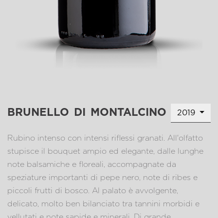
brunello di montalcino
2019
Rubino intenso con intensi riflessi granati. All'olfatto
stupisce il bouquet ampio ed elegante, dalle lunghe
note balsamiche e floreali, accompagnate da
speziature importanti di pepe nero, note di ribes e
piccoli frutti di bosco. Al palato è avvolgente,
delicato, molto ben bilanciato tra tannini morbidi e
vellutati e note sapide e minerali. Di grande