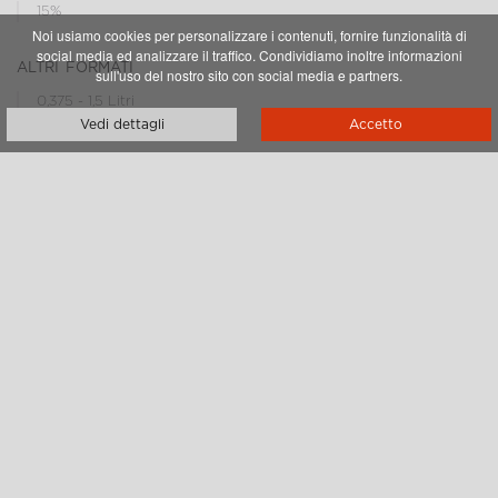
15%
Noi usiamo cookies per personalizzare i contenuti, fornire funzionalità di
social media ed analizzare il traffico. Condividiamo inoltre informazioni
altri formati
sull'uso del nostro sito con social media e partners.
0,375 - 1,5 Litri
Vedi dettagli
Accetto
RECENSIONI
Vedi tutte le recensioni
DOWNLOADS
Brunello_label.jpg