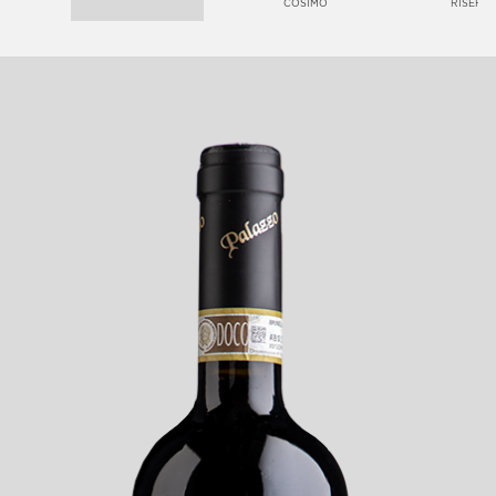
cosimo
riserv