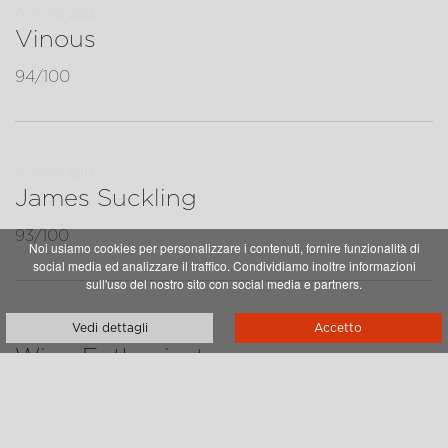
Annata
2015
Vinous
94/100
Annata
2015
James Suckling
93/100
Noi usiamo cookies per personalizzare i contenuti, fornire funzionalità di
social media ed analizzare il traffico. Condividiamo inoltre informazioni
sull'uso del nostro sito con social media e partners.
Vedi dettagli
Accetto
Annata
2015
Wine Enthusiast
90/100