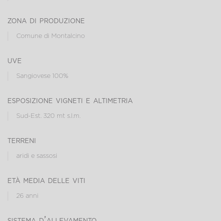
zona di produzione
Comune di Montalcino
uve
Sangiovese 100%
esposizione vigneti e altimetria
Sud-Est. 320 mt s.l.m.
terreni
aridi e sassosi
età media delle viti
26 anni
sistema d’allevamento