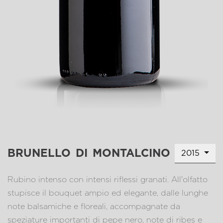
brunello di montalcino
2015
Rubino intenso con intensi riflessi granati. All'olfatto
stupisce il bouquet ampio ed elegante, dalle lunghe
note balsamiche e floreali, accompagnate da
speziature importanti di pepe nero, note di ribes e