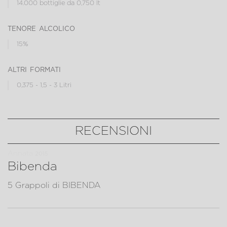
14.000 bottiglie da 0,750 lt
tenore alcolico
15%
altri formati
0,375 - 1,5 - 3 Litri
RECENSIONI
Annata
2015
Bibenda
5 Grappoli di BIBENDA